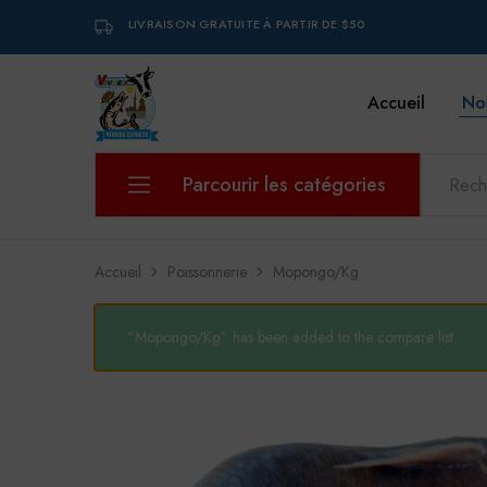
LIVRAISON GRATUITE À PARTIR DE $50
Accueil
No
VIVREX
Parcourir les catégories
Aliments pour bébé
Accueil
Poissonnerie
Mopongo/Kg
Boissons et eaux
“Mopongo/Kg” has been added to the compare list
Boucherie
Boulangerie et pâtisserie
Charcuterie
Epicerie