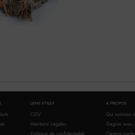
E
LIENS UTILES
A PROPOS
uits
CGV
Qui sommes n
ier
Mentions Légales
Gagner avec 
t
Politique de confidentialité
Devenir parte