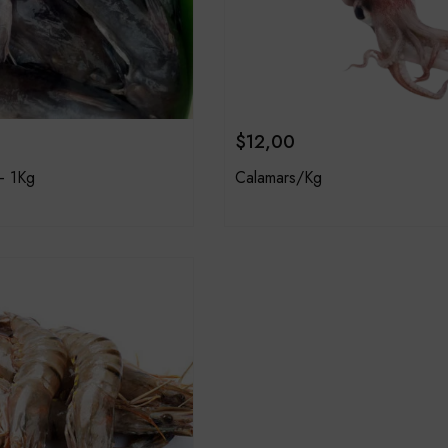
$
12,00
– 1Kg
Calamars/Kg