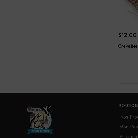
$
12,00
Crevettes
BOUTIQU
Nos Prod
Mon Pan
Paiemen