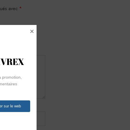
iqués avec
*
VIVREX
 promotion, 
imentaires 
er sur le web