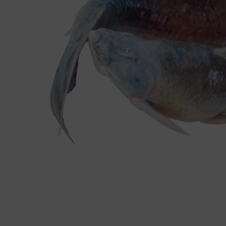
Farine
Fruits et légumes
Graines et noix
Insectes comestibles
Poissonnerie
Produits laitiers
Volaille