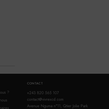
CONTACT
ous ?
+243 820 565 107
contact@vivrexcd.com
nous
Avenue Nguma n°11, Qtier Jolie Park
naires