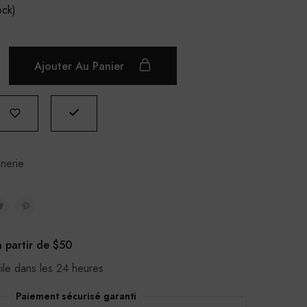
ock)
Ajouter Au Panier
nerie
à partir de $50
cile dans les 24 heures
Paiement sécurisé garanti