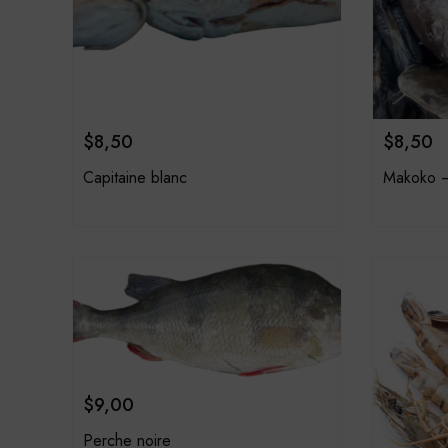
$
8,50
$
8,50
Capitaine blanc
Makoko 
$
9,00
Perche noire