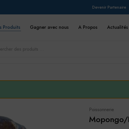
Devenir Partenaire
s Produits
Gagner avec nous
A Propos
Actualités
Poissonnerie
Mopongo/