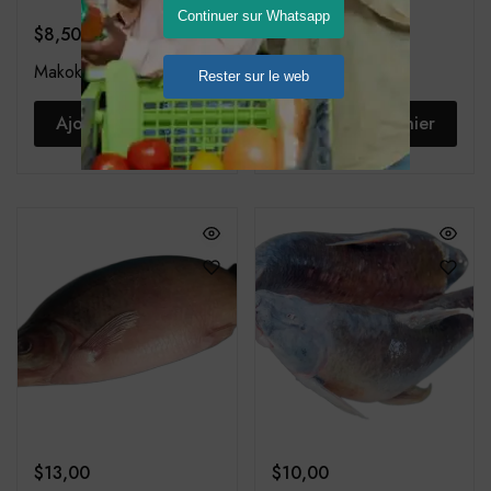
Continuer sur Whatsapp
$
8,50
$
9,00
Makoko – 1Kg
Malwa
Rester sur le web
Ajouter au panier
Ajouter au panier
$
13,00
$
10,00