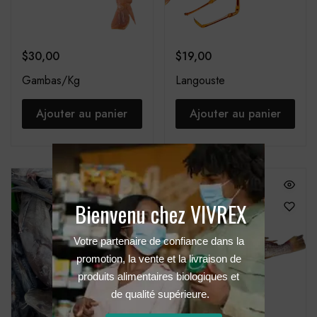
$
30,00
$
19,00
Gambas/Kg
Langouste
Ajouter au panier
Ajouter au panier
Bienvenu chez VIVREX
Votre partenaire de confiance dans la 
promotion, la vente et la livraison de 
produits alimentaires biologiques et 
de qualité supérieure.