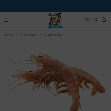
VIVREX
Accueil
Poissonnerie
Gambas/Kg