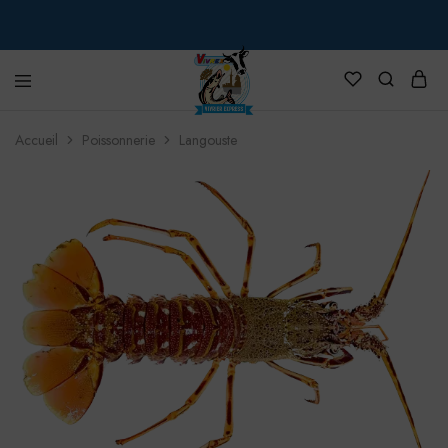
VIVREX
Accueil
Poissonnerie
Langouste