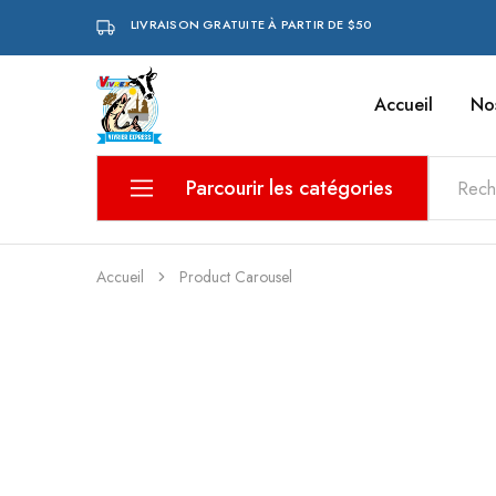
LIVRAISON GRATUITE À PARTIR DE $50
Accueil
No
VIVREX
Parcourir les catégories
Aliments pour bébé
Accueil
Product Carousel
Boissons et eaux
Boucherie
Boulangerie et pâtisserie
Charcuterie
Epicerie