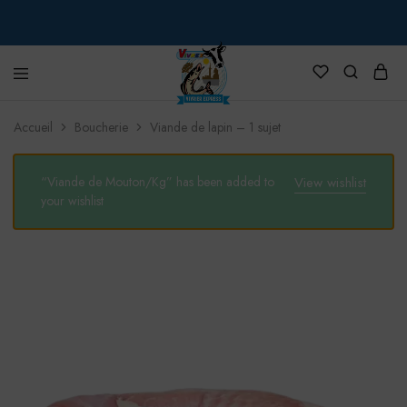
VIVREX
Accueil
Boucherie
Viande de lapin – 1 sujet
“Viande de Mouton/Kg” has been added to
View wishlist
your wishlist