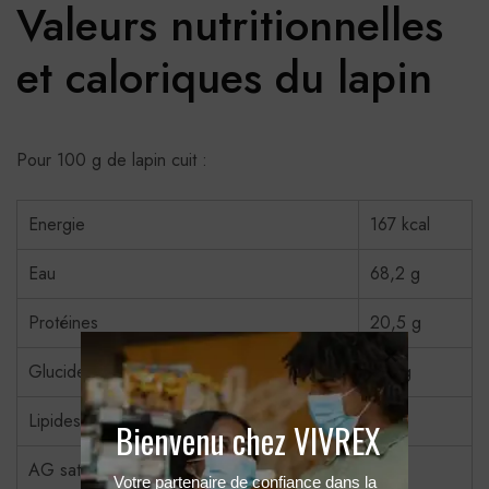
Valeurs nutritionnelles
et caloriques du lapin
Pour 100 g de lapin cuit :
Energie
167 kcal
Eau
68,2 g
Protéines
20,5 g
Glucides
0,5 g
Lipides
9,2 g
Bienvenu chez VIVREX
AG saturés
3,42
Votre partenaire de confiance dans la 