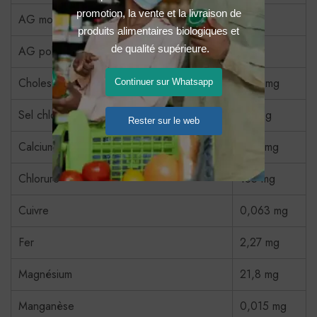
promotion, la vente et la livraison de 
AG mono-insaturés
2,64
produits alimentaires biologiques et 
de qualité supérieure.
AG polyinsaturés
2,06
Cholestérol
75,9 mg
Continuer sur Whatsapp
Sel chlorure de sodium
0,16 g
Rester sur le web
Calcium
13,5 mg
Chlorure
185 mg
Cuivre
0,063 mg
Fer
2,27 mg
Magnésium
21,8 mg
Manganèse
0,015 mg