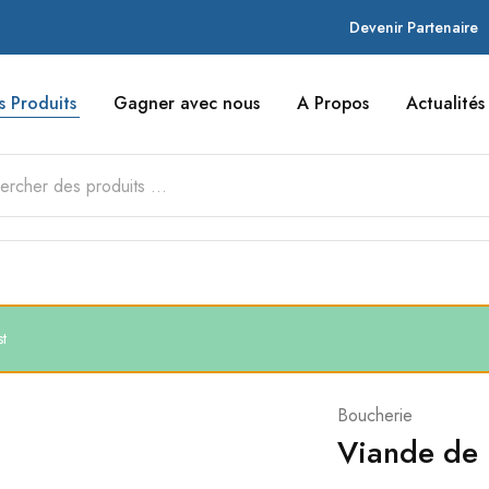
Devenir Partenaire
s Produits
Gagner avec nous
A Propos
Actualités
st
Boucherie
Viande de 