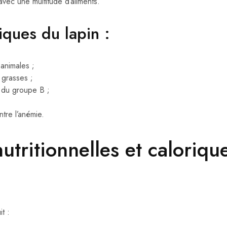
avec une multitude d’aliments.
iques du lapin :
animales ;
 grasses ;
 du groupe B ;
ntre l’anémie.
utritionnelles et caloriqu
t :