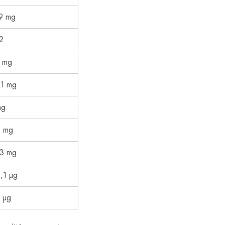
79 mg
2
1 mg
21 mg
mg
5 mg
13 mg
,1 µg
 µg