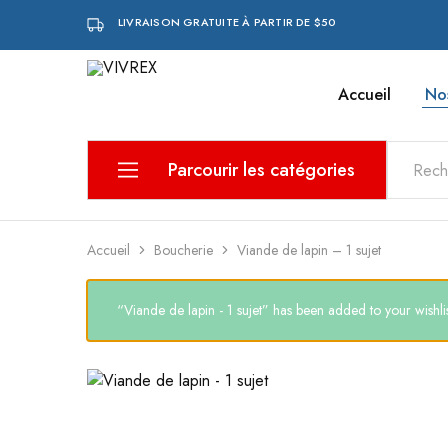
LIVRAISON GRATUITE À PARTIR DE $50
Accueil
No
VIVREX
Parcourir les catégories
Aliments pour bébé
Accueil
Boucherie
Viande de lapin – 1 sujet
Boissons et eaux
“Viande de lapin - 1 sujet” has been added to your wishli
Boucherie
Boulangerie et pâtisserie
Charcuterie
Epicerie