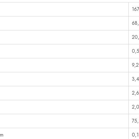
Bienvenu chez 
167
68,
Votre partenaire de confiance dans la
la vente et la livraison de produits al
20
biologiques et de qualité supérieure.
0,5
Rest
Continuer sur Whatsapp
9,2
3,
2,
2,
75
um
0,1