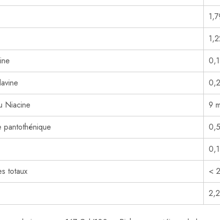
1,
1,2
ine
0,
lavine
0,
u Niacine
9 
e pantothénique
0,
0,
es totaux
< 2
2,2