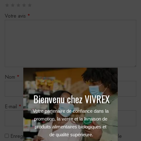
Votre avis
*
Nom
*
Bienvenu chez VIVREX
E-mail
*
Votre partenaire de confiance dans la 
promotion, la vente et la livraison de 
produits alimentaires biologiques et 
de qualité supérieure.
Enregistrer mon nom, mon e-mail et mon site dans le