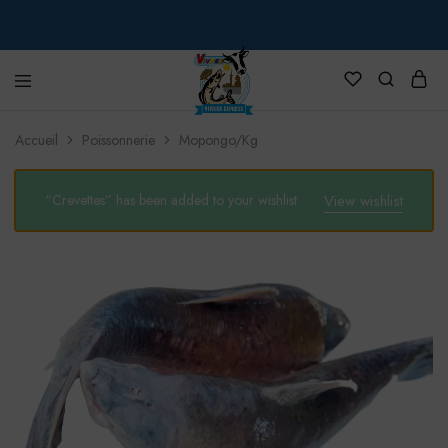
VIVREX
Accueil
Poissonnerie
Mopongo/Kg
“Crevettes” has been added to your wishlist
View wishlist