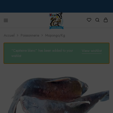
VIVREX
Accueil
Poissonnerie
Mopongo/Kg
“Capitaine blanc” has been added to your
View wishlist
wishlist