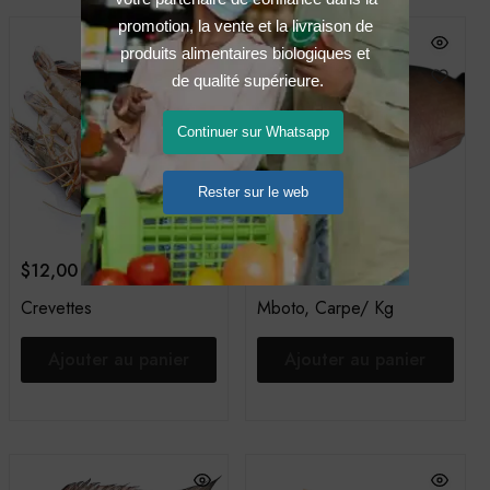
promotion, la vente et la livraison de 
produits alimentaires biologiques et 
de qualité supérieure.
Continuer sur Whatsapp
Rester sur le web
$
12,00
$
13,00
Crevettes
Mboto, Carpe/ Kg
Ajouter au panier
Ajouter au panier