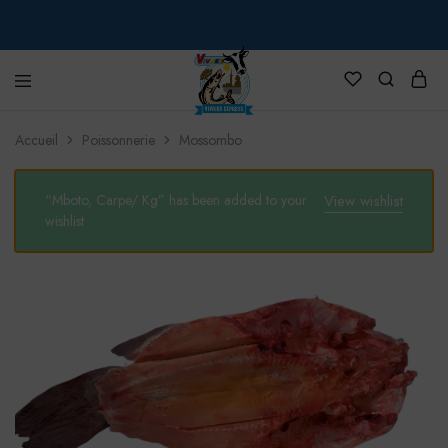
VIVREX
Accueil
Poissonnerie
Mossombo
“Mboto, Carpe/ Kg” has been added to your
View wishlist
wishlist