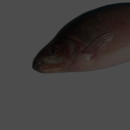
Farine
Fruits et légumes
Graines et noix
Insectes comestibles
Poissonnerie
Produits laitiers
Volaille