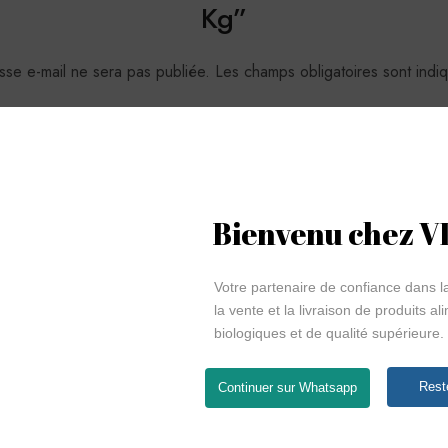
Kg”
sse e-mail ne sera pas publiée.
Les champs obligatoires sont ind
Bienvenu chez 
Votre partenaire de confiance dans la
la vente et la livraison de produits al
biologiques et de qualité supérieure.
Rest
Continuer sur Whatsapp
E-mail
*