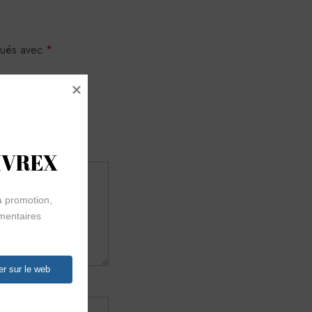
iqués avec
*
VIVREX
 promotion, 
imentaires 
er sur le web