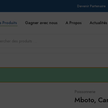
Devenir Partenaire
s Produits
Gagner avec nous
A Propos
Actualités
Poissonnerie
Mboto, Ca