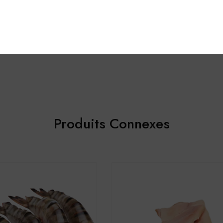
, mon e-mail et mon site dans le navigateur pour mon prochain co
Produits Connexes