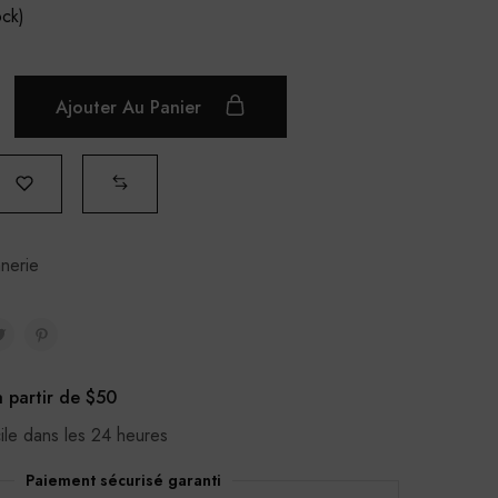
ock)
Ajouter Au Panier
nerie
à partir de $50
cile dans les 24 heures
Paiement sécurisé garanti