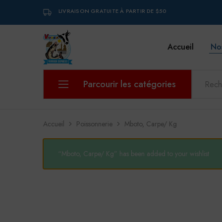
LIVRAISON GRATUITE À PARTIR DE $50
Accueil
No
VIVREX
Parcourir les catégories
Aliments pour bébé
Accueil
Poissonnerie
Mboto, Carpe/ Kg
Boissons et eaux
“Mboto, Carpe/ Kg” has been added to your wishlist
Boucherie
Boulangerie et pâtisserie
Charcuterie
Epicerie