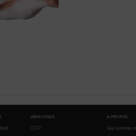
E
LIENS UTILES
A PROPOS
uits
CGV
Qui sommes n