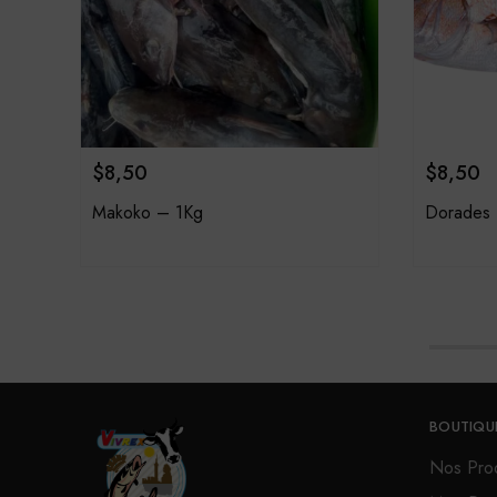
$
8,50
$
8,50
Makoko – 1Kg
Dorades
BOUTIQU
Nos Prod