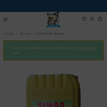
VIVREX
Accueil
Epicerie
Simba huile végétale
“Simba huile végétale” has been added to your
View wishlist
wishlist